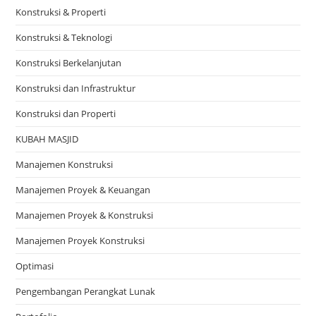
Konstruksi & Properti
Konstruksi & Teknologi
Konstruksi Berkelanjutan
Konstruksi dan Infrastruktur
Konstruksi dan Properti
KUBAH MASJID
Manajemen Konstruksi
Manajemen Proyek & Keuangan
Manajemen Proyek & Konstruksi
Manajemen Proyek Konstruksi
Optimasi
Pengembangan Perangkat Lunak