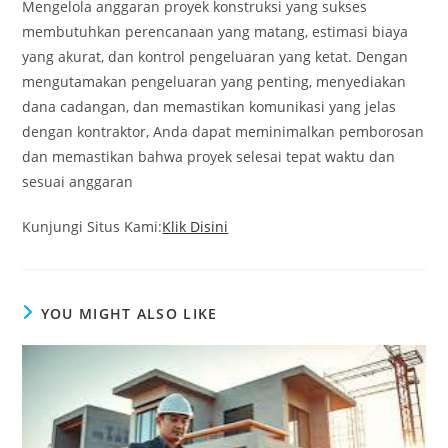
Mengelola anggaran proyek konstruksi yang sukses
membutuhkan perencanaan yang matang, estimasi biaya
yang akurat, dan kontrol pengeluaran yang ketat. Dengan
mengutamakan pengeluaran yang penting, menyediakan
dana cadangan, dan memastikan komunikasi yang jelas
dengan kontraktor, Anda dapat meminimalkan pemborosan
dan memastikan bahwa proyek selesai tepat waktu dan
sesuai anggaran
Kunjungi Situs Kami:
Klik Disini
YOU MIGHT ALSO LIKE