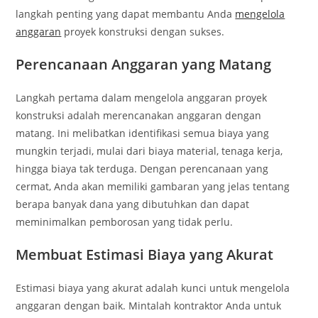
langkah penting yang dapat membantu Anda
mengelola
anggaran
proyek konstruksi dengan sukses.
Perencanaan Anggaran yang Matang
Langkah pertama dalam mengelola anggaran proyek
konstruksi adalah merencanakan anggaran dengan
matang. Ini melibatkan identifikasi semua biaya yang
mungkin terjadi, mulai dari biaya material, tenaga kerja,
hingga biaya tak terduga. Dengan perencanaan yang
cermat, Anda akan memiliki gambaran yang jelas tentang
berapa banyak dana yang dibutuhkan dan dapat
meminimalkan pemborosan yang tidak perlu.
Membuat Estimasi Biaya yang Akurat
Estimasi biaya yang akurat adalah kunci untuk mengelola
anggaran dengan baik. Mintalah kontraktor Anda untuk