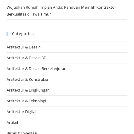
Wujudkan Rumah Impian Anda: Panduan Memilih Kontraktor
Berkualitas di Jawa Timur
Categories
Arsitektur & Desain
Arsitektur & Desain 3D
Arsitektur & Desain Berkelanjutan
Arsitektur & Konstruksi
Arsitektur & Lingkungan
Arsitektur & Teknologi
Arsitektur Digital
Artikel
Bisnis & Investasi