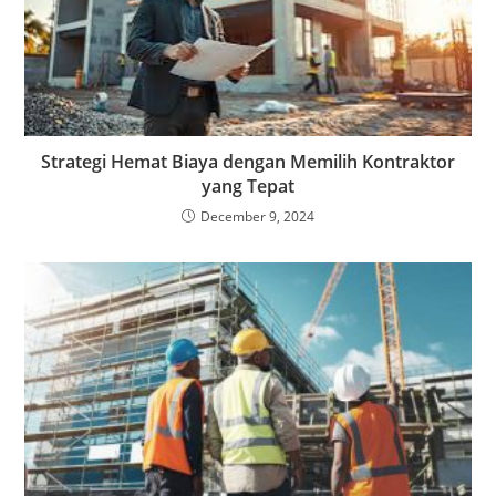
Strategi Hemat Biaya dengan Memilih Kontraktor
yang Tepat
December 9, 2024