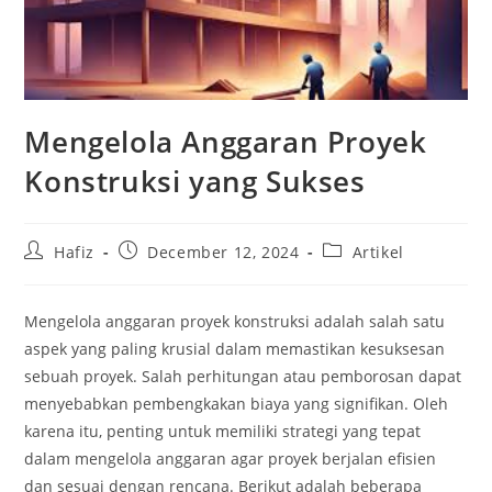
Mengelola Anggaran Proyek
Konstruksi yang Sukses
Post
Post
Post
Hafiz
December 12, 2024
Artikel
author:
published:
category:
Mengelola anggaran proyek konstruksi adalah salah satu
aspek yang paling krusial dalam memastikan kesuksesan
sebuah proyek. Salah perhitungan atau pemborosan dapat
menyebabkan pembengkakan biaya yang signifikan. Oleh
karena itu, penting untuk memiliki strategi yang tepat
dalam mengelola anggaran agar proyek berjalan efisien
dan sesuai dengan rencana. Berikut adalah beberapa