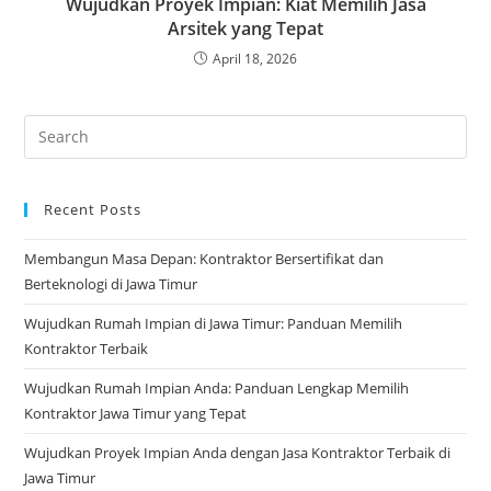
Wujudkan Proyek Impian: Kiat Memilih Jasa
Arsitek yang Tepat
April 18, 2026
Recent Posts
Membangun Masa Depan: Kontraktor Bersertifikat dan
Berteknologi di Jawa Timur
Wujudkan Rumah Impian di Jawa Timur: Panduan Memilih
Kontraktor Terbaik
Wujudkan Rumah Impian Anda: Panduan Lengkap Memilih
Kontraktor Jawa Timur yang Tepat
Wujudkan Proyek Impian Anda dengan Jasa Kontraktor Terbaik di
Jawa Timur