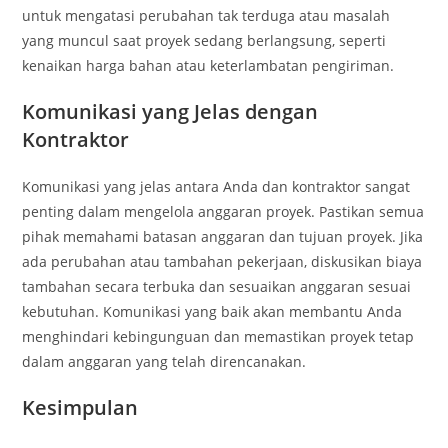
untuk mengatasi perubahan tak terduga atau masalah
yang muncul saat proyek sedang berlangsung, seperti
kenaikan harga bahan atau keterlambatan pengiriman.
Komunikasi yang Jelas dengan
Kontraktor
Komunikasi yang jelas antara Anda dan kontraktor sangat
penting dalam mengelola anggaran proyek. Pastikan semua
pihak memahami batasan anggaran dan tujuan proyek. Jika
ada perubahan atau tambahan pekerjaan, diskusikan biaya
tambahan secara terbuka dan sesuaikan anggaran sesuai
kebutuhan. Komunikasi yang baik akan membantu Anda
menghindari kebingunguan dan memastikan proyek tetap
dalam anggaran yang telah direncanakan.
Kesimpulan