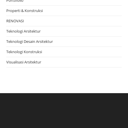
Portofolio
Properti & Konstruksi
RENOVASI
Teknologi Arsitektur
Teknologi Desain Arsitektur
Teknologi Konstruksi
Visualisasi Arsitektur