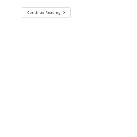
Enscape
Continue Reading
2026:
Mengubah
Paradigma
Desain
Arsitektur
Real-
Time