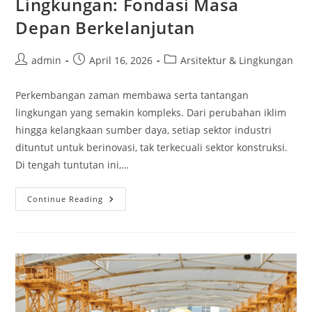
Lingkungan: Fondasi Masa
Depan Berkelanjutan
Post
Post
Post
admin
April 16, 2026
Arsitektur & Lingkungan
author:
published:
category:
Perkembangan zaman membawa serta tantangan
lingkungan yang semakin kompleks. Dari perubahan iklim
hingga kelangkaan sumber daya, setiap sektor industri
dituntut untuk berinovasi, tak terkecuali sektor konstruksi.
Di tengah tuntutan ini,…
Menjelajahi
Continue Reading
Arsitektur
Ramah
Lingkungan:
Fondasi
Masa
Depan
Berkelanjutan