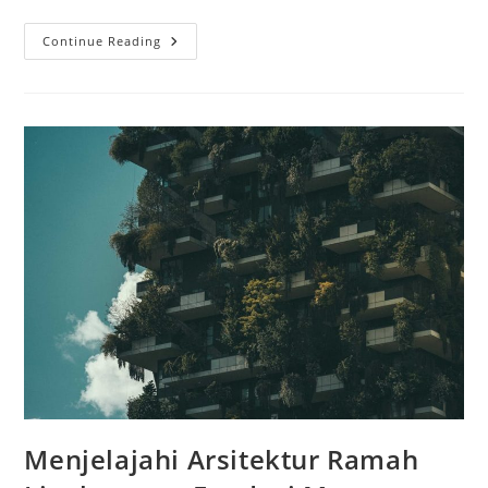
Wujudkan
Continue Reading
Rumah
Impian
Berkelanjutan
Di
Surabaya
&
Sidoarjo
Menjelajahi Arsitektur Ramah