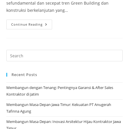
sefundamental dan secepat tren Green Building dan
konstruksi berkelanjutan yang…
Green
Continue Reading
Building
2026:
Era
Baru
Konstruksi
Berkelanjutan
Di
Indonesia
Recent Posts
Membangun dengan Tenang: Pentingnya Garansi & After Sales
Kontraktor di Jatim
Membangun Masa Depan Jawa Timur: Kekuatan PT Anugerah
Tafinna Agung
Membangun Masa Depan: Inovasi Arsitektur Hijau Kontraktor Jawa
Timur