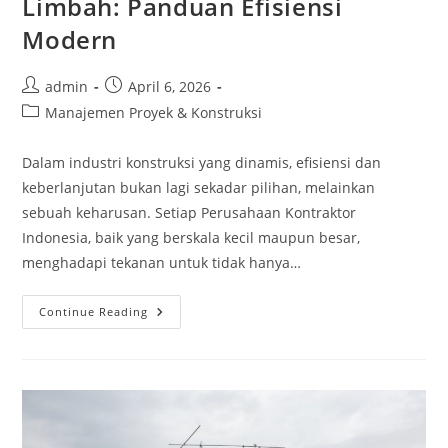
Limbah: Panduan Efisiensi
Modern
Post
Post
admin
April 6, 2026
author:
published:
Post
Manajemen Proyek & Konstruksi
category:
Dalam industri konstruksi yang dinamis, efisiensi dan
keberlanjutan bukan lagi sekadar pilihan, melainkan
sebuah keharusan. Setiap Perusahaan Kontraktor
Indonesia, baik yang berskala kecil maupun besar,
menghadapi tekanan untuk tidak hanya…
Proyek
Continue Reading
Konstruksi
Tanpa
Limbah:
Panduan
Efisiensi
Modern