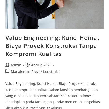
Value Engineering: Kunci Hemat
Biaya Proyek Konstruksi Tanpa
Kompromi Kualitas
Post
Post
admin
April 2, 2026
author:
published:
Post
Manajemen Proyek Konstruksi
category:
Value Engineering: Kunci Hemat Biaya Proyek Konstruksi
Tanpa Kompromi Kualitas Dalam lanskap pembangunan
yang dinamis, setiap Perusahaan Kontraktor Indonesia
dihadapkan pada tantangan ganda: memenuhi ekspektasi
klien akan kualitas tinggi sekaligus…