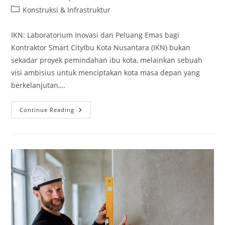
author:
published:
Post
Konstruksi & Infrastruktur
category:
IKN: Laboratorium Inovasi dan Peluang Emas bagi
Kontraktor Smart CityIbu Kota Nusantara (IKN) bukan
sekadar proyek pemindahan ibu kota, melainkan sebuah
visi ambisius untuk menciptakan kota masa depan yang
berkelanjutan,…
IKN:
Continue Reading
Laboratorium
Inovasi
Dan
Peluang
Emas
Bagi
Kontraktor
Smart
City