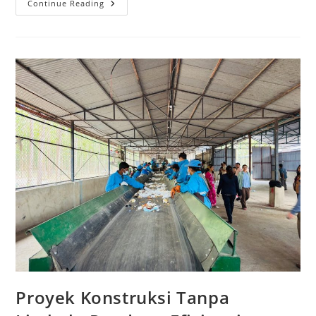
Masa
Continue Reading
Depan
Konstruksi:
Tren
Bangunan
Hijau
Di
Indonesia
Proyek Konstruksi Tanpa