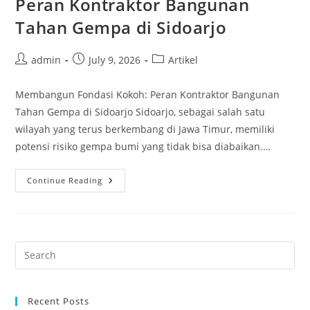
Peran Kontraktor Bangunan
Tahan Gempa di Sidoarjo
Post
Post
Post
admin
July 9, 2026
Artikel
author:
published:
category:
Membangun Fondasi Kokoh: Peran Kontraktor Bangunan
Tahan Gempa di Sidoarjo Sidoarjo, sebagai salah satu
wilayah yang terus berkembang di Jawa Timur, memiliki
potensi risiko gempa bumi yang tidak bisa diabaikan.…
Membangun
Continue Reading
Fondasi
Kokoh:
Peran
Kontraktor
Bangunan
Tahan
Gempa
Di
Sidoarjo
Recent Posts