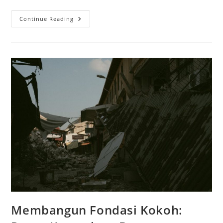
Wujudkan
Continue Reading
Proyek
Impian
Anda:
Jasa
Arsitek
Dan
Pengawasan
Proyek
Full
Di
Sidoarjo
Membangun Fondasi Kokoh: