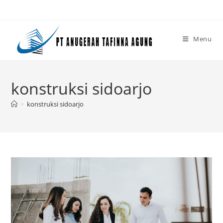
Skip
to
content
Menu
konstruksi sidoarjo
>
konstruksi sidoarjo