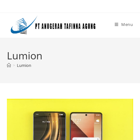
Skip
to
content
Menu
Lumion
>
Lumion