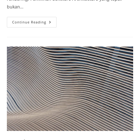
bukan…
Menjelajahi
Continue Reading
Masa
Depan
Visualisasi
Arsitektur:
Enscape,
Lumion,
Twinmotion