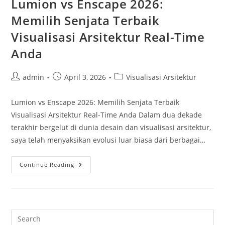
Lumion vs Enscape 2026:
Memilih Senjata Terbaik
Visualisasi Arsitektur Real-Time
Anda
Post
Post
Post
admin
April 3, 2026
Visualisasi Arsitektur
author:
published:
category:
Lumion vs Enscape 2026: Memilih Senjata Terbaik
Visualisasi Arsitektur Real-Time Anda Dalam dua dekade
terakhir bergelut di dunia desain dan visualisasi arsitektur,
saya telah menyaksikan evolusi luar biasa dari berbagai…
Lumion
Continue Reading
Vs
Enscape
2026:
Memilih
Senjata
Terbaik
Visualisasi
Arsitektur