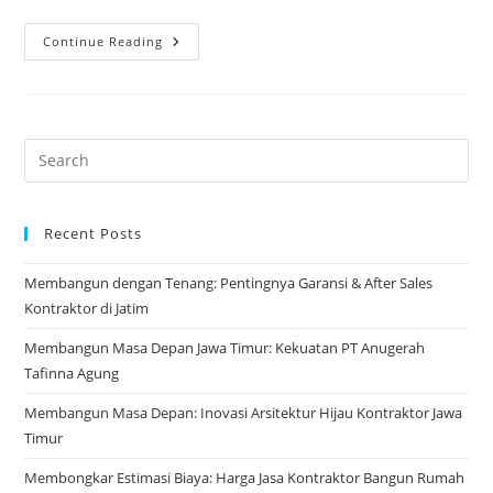
Prospek
Continue Reading
Cerah
Sektor
Konstruksi
Indonesia
2026:
Era
Keemasan
Kontraktor
Lokal
Recent Posts
Membangun dengan Tenang: Pentingnya Garansi & After Sales
Kontraktor di Jatim
Membangun Masa Depan Jawa Timur: Kekuatan PT Anugerah
Tafinna Agung
Membangun Masa Depan: Inovasi Arsitektur Hijau Kontraktor Jawa
Timur
Membongkar Estimasi Biaya: Harga Jasa Kontraktor Bangun Rumah