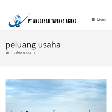
Skip
to
content
Menu
peluang usaha
>
peluang usaha