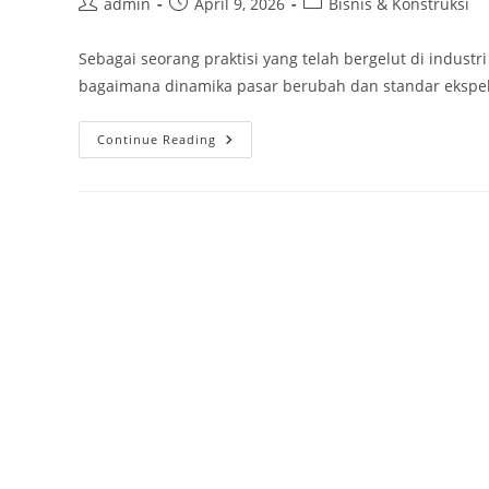
Post
Post
Post
admin
April 9, 2026
Bisnis & Konstruksi
author:
published:
category:
Sebagai seorang praktisi yang telah bergelut di industr
bagaimana dinamika pasar berubah dan standar ekspekt
Bangun
Continue Reading
Portofolio
Kontraktor:
Magnet
Klien
Besar
&
Proyek
Impian