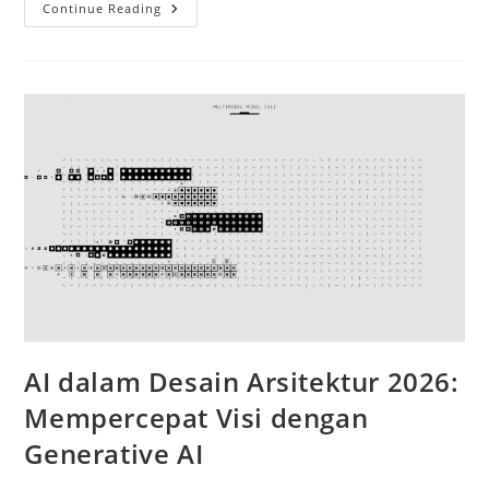
Membangun
Continue Reading
Impresi
Instan:
Panduan
Render
Cepat
Twinmotion
Untuk
Klien
AI dalam Desain Arsitektur 2026:
Mempercepat Visi dengan
Generative AI