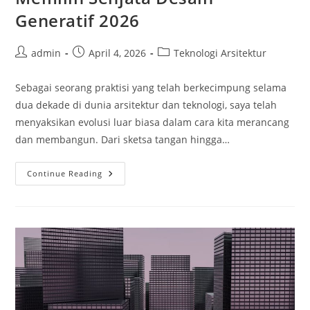
Generatif 2026
Post
Post
Post
admin
April 4, 2026
Teknologi Arsitektur
author:
published:
category:
Sebagai seorang praktisi yang telah berkecimpung selama
dua dekade di dunia arsitektur dan teknologi, saya telah
menyaksikan evolusi luar biasa dalam cara kita merancang
dan membangun. Dari sketsa tangan hingga…
Autodesk
Continue Reading
Forma
Vs
Finch
3D:
Memilih
Senjata
Desain
Generatif
2026