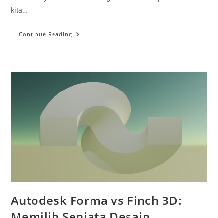
kita…
Era
Continue Reading
Digital
Arsitektur:
Panduan
Komprehensif
Belajar
Software
Desain
Dari
Nol
Di
2026
Autodesk Forma vs Finch 3D:
Memilih Senjata Desain