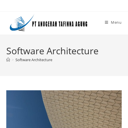
Skip
to
content
Menu
Software Architecture
>
Software Architecture