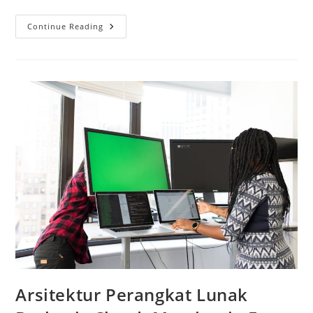
Mengungkap
Continue Reading
Masa
Depan
Arsitektur:
Grasshopper
Dan
Desain
Parametrik
Di
2026
Arsitektur Perangkat Lunak