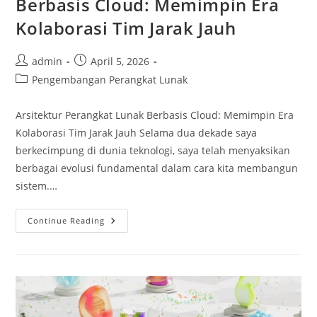
Berbasis Cloud: Memimpin Era
Kolaborasi Tim Jarak Jauh
Post
Post
admin
April 5, 2026
author:
published:
Post
Pengembangan Perangkat Lunak
category:
Arsitektur Perangkat Lunak Berbasis Cloud: Memimpin Era
Kolaborasi Tim Jarak Jauh Selama dua dekade saya
berkecimpung di dunia teknologi, saya telah menyaksikan
berbagai evolusi fundamental dalam cara kita membangun
sistem.…
Arsitektur
Continue Reading
Perangkat
Lunak
Berbasis
Cloud:
Memimpin
Era
Kolaborasi
Tim
Jarak