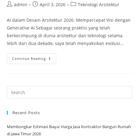
Post
Post
Post
admin
April 3, 2026
Teknologi Arsitektur
author:
published:
category:
AI dalam Desain Arsitektur 2026: Mempercepat Visi dengan
Generative AI Sebagai seorang praktisi yang telah
berkecimpung di dunia arsitektur dan teknologi selama
lebih dari dua dekade, saya telah menyaksikan evolusi…
AI
Continue Reading
Dalam
Desain
Arsitektur
2026:
Mempercepat
Visi
Dengan
Generative
AI
Recent Posts
Membongkar Estimasi Biaya: Harga Jasa Kontraktor Bangun Rumah
di Jawa Timur 2026