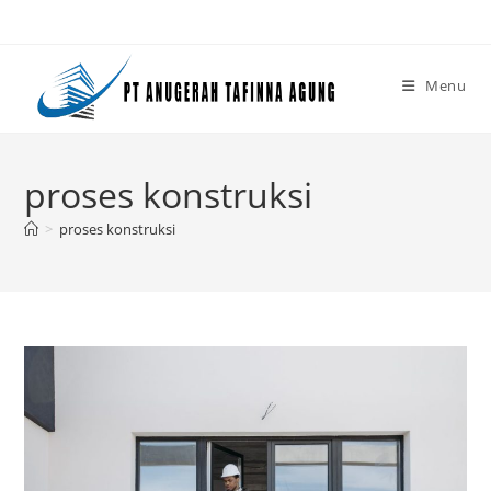
Skip
to
content
Menu
proses konstruksi
>
proses konstruksi